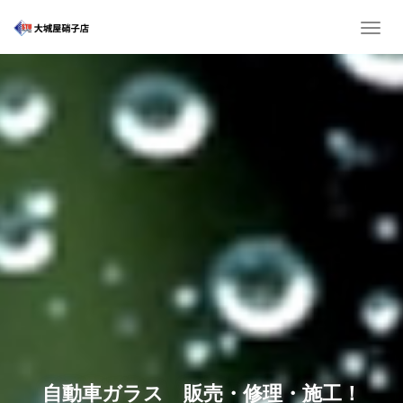
T
o
g
g
l
e
n
a
v
i
g
a
t
i
o
n
自動車ガラス 販売・修理・施工！